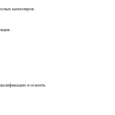
осных капилляров.
екция.
 квалификацию и освоить