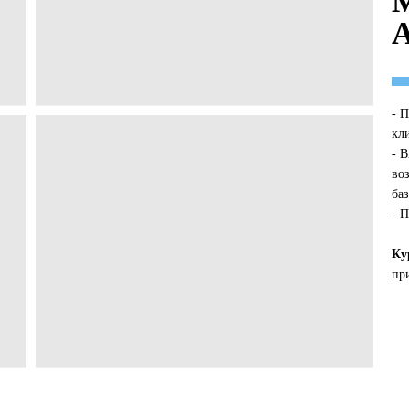
- П
кл
- В
во
ба
- 
Ку
пр